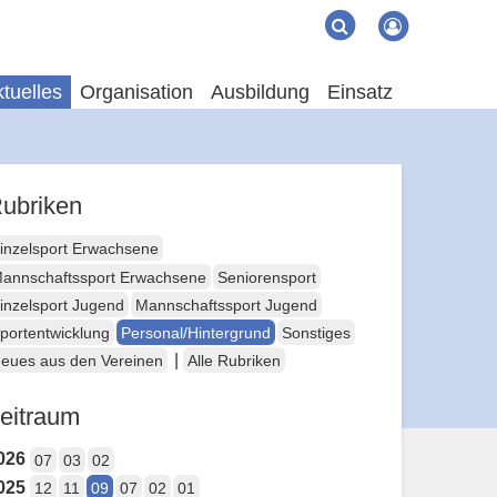
Suche
Suchen
tuelles
Organisation
Ausbildung
Einsatz
ubriken
inzelsport Erwachsene
annschaftssport Erwachsene
Seniorensport
inzelsport Jugend
Mannschaftssport Jugend
portentwicklung
Personal/Hintergrund
Sonstiges
|
eues aus den Vereinen
Alle Rubriken
eitraum
026
07
03
02
025
12
11
09
07
02
01