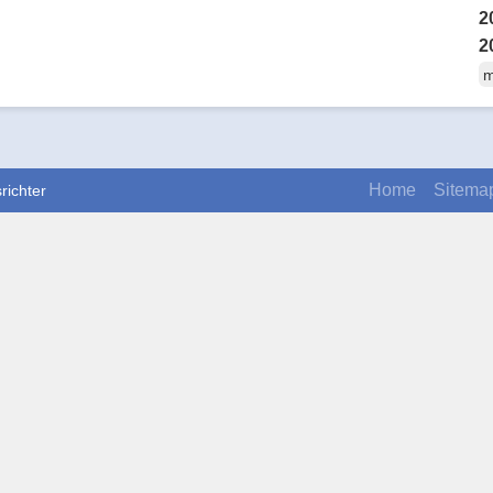
2
2
m
Home
Sitema
richter