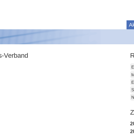
Ak
is-Verband
R
E
M
E
S
N
Z
2
2