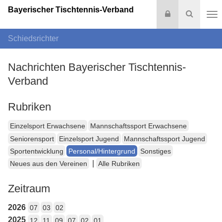
Bayerischer Tischtennis-Verband
Login
Suche
Na
Schiedsrichter
Nachrichten Bayerischer Tischtennis-
Verband
Rubriken
Einzelsport Erwachsene
Mannschaftssport Erwachsene
Seniorensport
Einzelsport Jugend
Mannschaftssport Jugend
Sportentwicklung
Personal/Hintergrund
Sonstiges
|
Neues aus den Vereinen
Alle Rubriken
Zeitraum
2026
07
03
02
2025
12
11
09
07
02
01