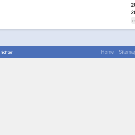
2
2
m
Home
Sitema
richter