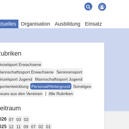
Suche
Suchen
tuelles
Organisation
Ausbildung
Einsatz
ubriken
inzelsport Erwachsene
annschaftssport Erwachsene
Seniorensport
inzelsport Jugend
Mannschaftssport Jugend
portentwicklung
Personal/Hintergrund
Sonstiges
|
eues aus den Vereinen
Alle Rubriken
eitraum
026
07
03
02
025
12
11
09
07
02
01