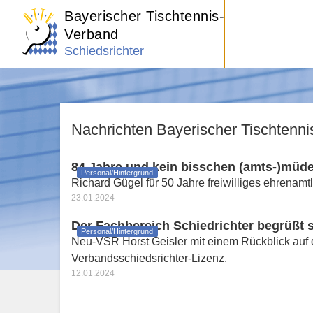
Bayerischer Tischtennis-
Verband
Schiedsrichter
Nachrichten Bayerischer Tischtenn
84 Jahre und kein bisschen (amts-)müd
Personal/Hintergrund
Richard Gügel für 50 Jahre freiwilliges ehrenam
23.01.2024
Der Fachbereich Schiedrichter begrüßt 
Personal/Hintergrund
Neu-VSR Horst Geisler mit einem Rückblick auf
Verbandsschiedsrichter-Lizenz.
12.01.2024