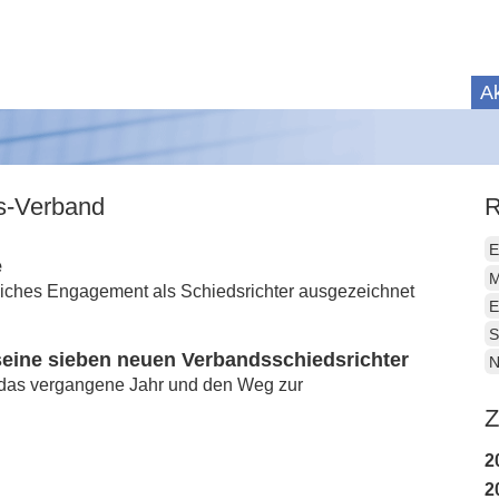
Ak
is-Verband
R
E
e
M
tliches Engagement als Schiedsrichter ausgezeichnet
E
S
seine sieben neuen Verbandsschiedsrichter
N
 das vergangene Jahr und den Weg zur
Z
2
2