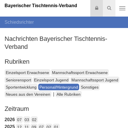
Bayerischer Tischtennis-Verband
Login
Suche
Na
Schiedsrichter
Nachrichten Bayerischer Tischtennis-
Verband
Rubriken
Einzelsport Erwachsene
Mannschaftssport Erwachsene
Seniorensport
Einzelsport Jugend
Mannschaftssport Jugend
Sportentwicklung
Personal/Hintergrund
Sonstiges
|
Neues aus den Vereinen
Alle Rubriken
Zeitraum
2026
07
03
02
2025
12
11
09
07
02
01