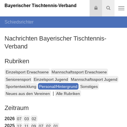
Bayerischer Tischtennis-Verband
Login
Suche
Na
Schiedsrichter
Nachrichten Bayerischer Tischtennis-
Verband
Rubriken
Einzelsport Erwachsene
Mannschaftssport Erwachsene
Seniorensport
Einzelsport Jugend
Mannschaftssport Jugend
Sportentwicklung
Personal/Hintergrund
Sonstiges
|
Neues aus den Vereinen
Alle Rubriken
Zeitraum
2026
07
03
02
2025
12
11
09
07
02
01