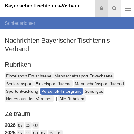
Bayerischer Tischtennis-Verband
Login
Suche
Na
Schiedsrichter
Nachrichten Bayerischer Tischtennis-
Verband
Rubriken
Einzelsport Erwachsene
Mannschaftssport Erwachsene
Seniorensport
Einzelsport Jugend
Mannschaftssport Jugend
Sportentwicklung
Personal/Hintergrund
Sonstiges
|
Neues aus den Vereinen
Alle Rubriken
Zeitraum
2026
07
03
02
2025
12
11
09
07
02
01