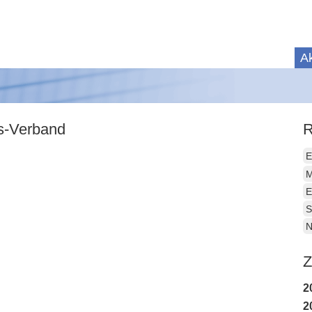
Ak
is-Verband
R
E
M
E
S
N
Z
2
2