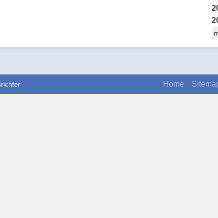
2
2
m
Home
Sitema
richter