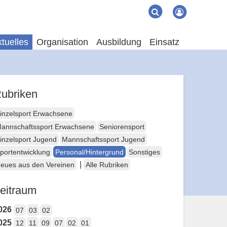
Suche
Suchen
tuelles
Organisation
Ausbildung
Einsatz
ubriken
inzelsport Erwachsene
annschaftssport Erwachsene
Seniorensport
inzelsport Jugend
Mannschaftssport Jugend
portentwicklung
Personal/Hintergrund
Sonstiges
|
eues aus den Vereinen
Alle Rubriken
eitraum
026
07
03
02
025
12
11
09
07
02
01