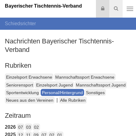
Bayerischer Tischtennis-Verband
Login
Suche
Na
Schiedsrichter
Nachrichten Bayerischer Tischtennis-
Verband
Rubriken
Einzelsport Erwachsene
Mannschaftssport Erwachsene
Seniorensport
Einzelsport Jugend
Mannschaftssport Jugend
Sportentwicklung
Personal/Hintergrund
Sonstiges
|
Neues aus den Vereinen
Alle Rubriken
Zeitraum
2026
07
03
02
2025
12
11
09
07
02
01