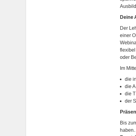
Ausbild
Deine 
Der Le
einer O
Webinar
flexibe
oder Be
Im Mitt
die i
die 
die T
der 
Präsen
Bis zu
haben. 