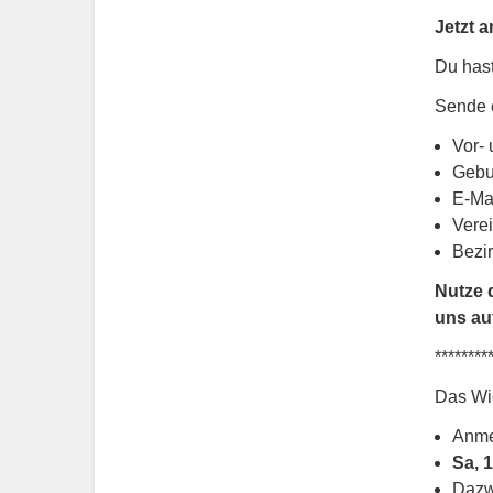
Jetzt 
Du hast
Sende 
Vor-
Gebu
E-Ma
Vere
Bezi
Nutze 
uns au
********
Das Wic
Anme
Sa, 
Dazw