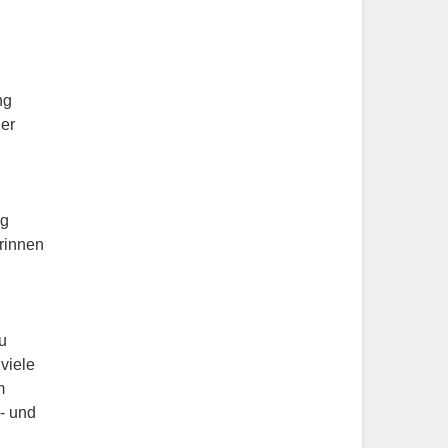
ng
er
ng
rinnen
u
viele
m
- und