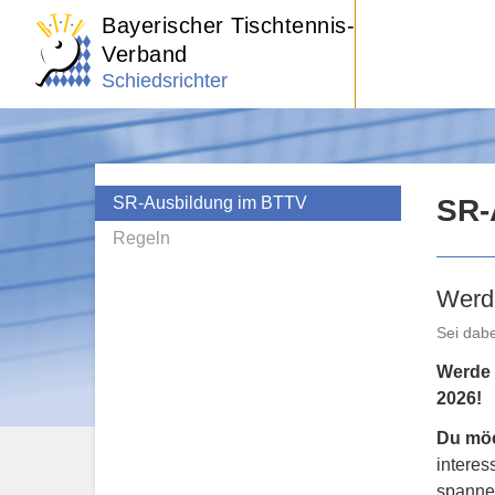
Bayerischer Tischtennis-
Verband
Schiedsrichter
SR-Ausbildung im BTTV
SR-
Regeln
Werd
Sei dabe
Werde 
2026!
Du möc
interes
spanne