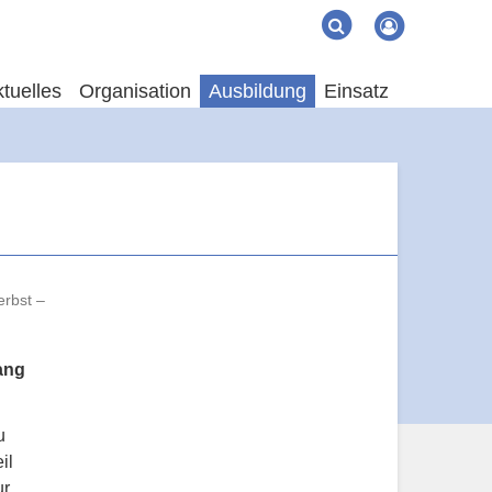
Suche
Suchen
tuelles
Organisation
Ausbildung
Einsatz
erbst –
ang
u
il
ur