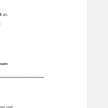
6
an.
:
reuen
*******************************
ren und