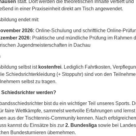
hausen
statt. Dort werden die theoretischen Inhalte vertieft und
eßend in einer Praxiseinheit direkt am Tisch angewendet.
bildung endet mit:
November 2026:
Online-Schulung und schriftliche Online-Prüfu
ezember 2026:
Praktische und mündliche Prüfung im Rahmen d
rischen Jugendmeisterschaften in Dachau
n
bildung selbst ist
kostenfrei
. Lediglich Fahrtkosten, Verpflegu
ie Schiedsrichterkleidung (+ Stoppuhr) sind von den Teilnehme
lnehmern selbst zu tragen.
Schiedsrichter werden?
bandsschiedsrichter bist du ein wichtiger Teil unseres Sports. D
für faire Wettkämpfe, sammelst wertvolle Erfahrungen und lernst 
en aus der Tischtennis-Community kennen. Nach erfolgreiche
ss kannst du Einsätze bis zur
2. Bundesliga
sowie bei Landes
ichen Bundesturnieren übernehmen.