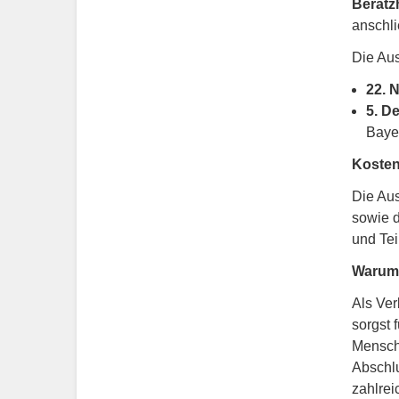
Beratz
anschli
Die Aus
22. 
5. D
Baye
Koste
Die Aus
sowie d
und Tei
Warum 
Als Ver
sorgst 
Mensch
Abschlu
zahlre