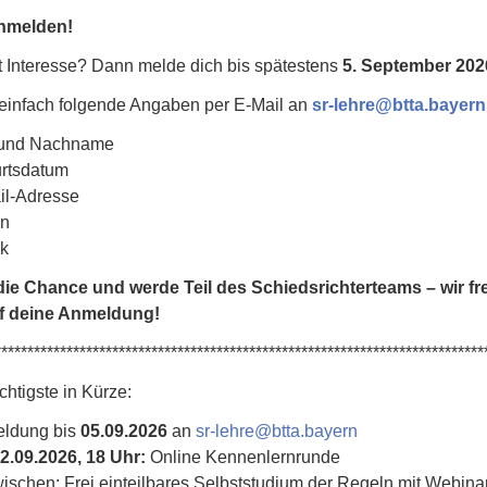
anmelden!
 Interesse? Dann melde dich bis spätestens
5. September 202
einfach folgende Angaben per E-Mail an
sr-lehre
@
btta.bayern
 und Nachname
rtsdatum
il-Adresse
in
rk
die Chance und werde Teil des Schiedsrichterteams – wir f
f deine Anmeldung!
***************************************************************************
htigste in Kürze:
ldung bis
05.09.2026
an
sr-lehre@btta.bayern
12.09.2026, 18 Uhr:
Online Kennenlernrunde
ischen: Frei einteilbares Selbststudium der Regeln mit Webina