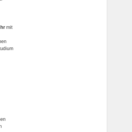
Uhr
mit
nen
Studium
sen
n