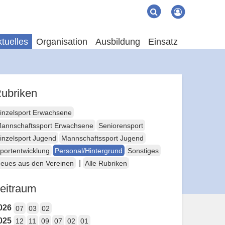
Suche
Suchen
tuelles
Organisation
Ausbildung
Einsatz
ubriken
inzelsport Erwachsene
annschaftssport Erwachsene
Seniorensport
inzelsport Jugend
Mannschaftssport Jugend
portentwicklung
Personal/Hintergrund
Sonstiges
|
eues aus den Vereinen
Alle Rubriken
eitraum
026
07
03
02
025
12
11
09
07
02
01