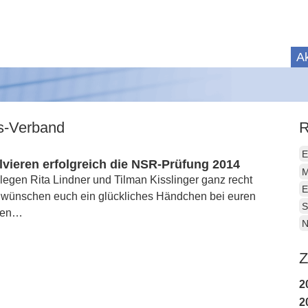
Ak
is-Verband
R
E
lvieren erfolgreich die NSR-Prüfung 2014
M
legen Rita Lindner und Tilman Kisslinger ganz recht
E
 wünschen euch ein glückliches Händchen bei euren
S
igen…
N
Z
2
2