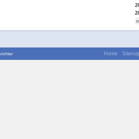
2
2
m
Home
Sitema
richter