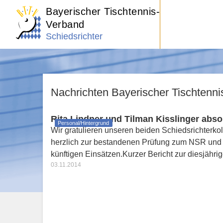
Bayerischer Tischtennis-
Verband
Schiedsrichter
Nachrichten Bayerischer Tischtenn
Rita Lindner und Tilman Kisslinger abso
Personal/Hintergrund
Wir gratulieren unseren beiden Schiedsrichterkol
herzlich zur bestandenen Prüfung zum NSR und
künftigen Einsätzen.Kurzer Bericht zur diesjähr
03.11.2014