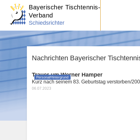
Bayerischer Tischtennis-
Verband
Schiedsrichter
Nachrichten Bayerischer Tischtenn
Trauer um Werner Hamper
Personal/Hintergrund
Kurz nach seinem 83. Geburtstag verstorben/20
06.07.2023