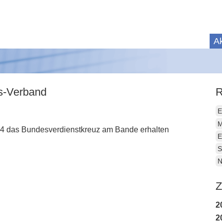
Ak
is-Verband
R
E
M
04 das Bundesverdienstkreuz am Bande erhalten
E
S
N
Z
2
2