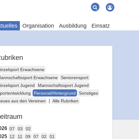
Suche
Suchen
tuelles
Organisation
Ausbildung
Einsatz
ubriken
inzelsport Erwachsene
annschaftssport Erwachsene
Seniorensport
inzelsport Jugend
Mannschaftssport Jugend
portentwicklung
Personal/Hintergrund
Sonstiges
|
eues aus den Vereinen
Alle Rubriken
eitraum
026
07
03
02
025
12
11
09
07
02
01