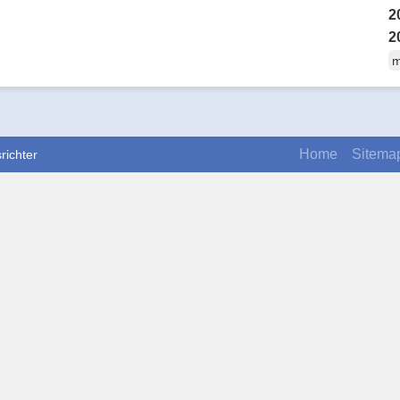
2
2
m
Home
Sitema
richter