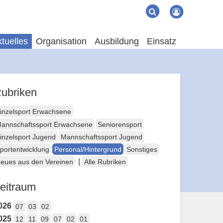
Suche
Suchen
tuelles
Organisation
Ausbildung
Einsatz
ubriken
inzelsport Erwachsene
annschaftssport Erwachsene
Seniorensport
inzelsport Jugend
Mannschaftssport Jugend
portentwicklung
Personal/Hintergrund
Sonstiges
|
eues aus den Vereinen
Alle Rubriken
eitraum
026
07
03
02
025
12
11
09
07
02
01