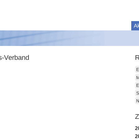
Ak
is-Verband
R
E
M
E
S
N
Z
2
2