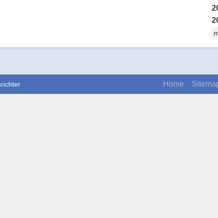
2
2
m
Home
Sitema
richter