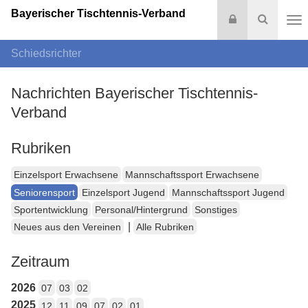
Bayerischer Tischtennis-Verband
Login
Suche
Na
Schiedsrichter
Nachrichten Bayerischer Tischtennis-
Verband
Rubriken
Einzelsport Erwachsene
Mannschaftssport Erwachsene
Seniorensport
Einzelsport Jugend
Mannschaftssport Jugend
Sportentwicklung
Personal/Hintergrund
Sonstiges
|
Neues aus den Vereinen
Alle Rubriken
Zeitraum
2026
07
03
02
2025
12
11
09
07
02
01