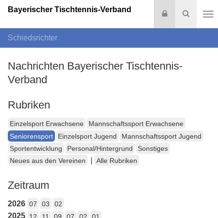
Bayerischer Tischtennis-Verband
Login
Suche
Na
Schiedsrichter
Nachrichten Bayerischer Tischtennis-
Verband
Rubriken
Einzelsport Erwachsene
Mannschaftssport Erwachsene
Seniorensport
Einzelsport Jugend
Mannschaftssport Jugend
Sportentwicklung
Personal/Hintergrund
Sonstiges
|
Neues aus den Vereinen
Alle Rubriken
Zeitraum
2026
07
03
02
2025
12
11
09
07
02
01