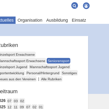
Suche
Suchen
tuelles
Organisation
Ausbildung
Einsatz
ubriken
inzelsport Erwachsene
annschaftssport Erwachsene
Seniorensport
inzelsport Jugend
Mannschaftssport Jugend
portentwicklung
Personal/Hintergrund
Sonstiges
|
eues aus den Vereinen
Alle Rubriken
eitraum
026
07
03
02
025
12
11
09
07
02
01