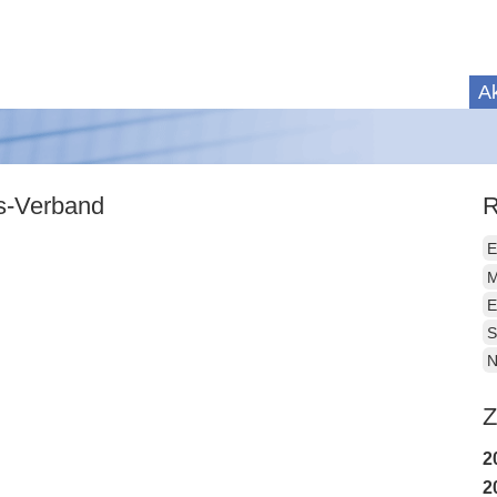
Ak
is-Verband
R
E
M
E
S
N
Z
2
2