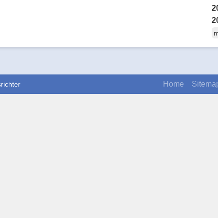
2
2
m
Home
Sitema
richter