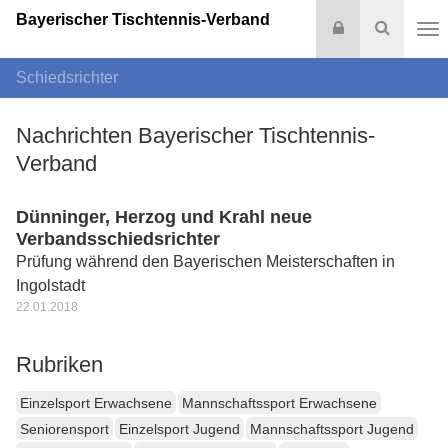
Bayerischer Tischtennis-Verband
Login
Suche
Na
Schiedsrichter
Nachrichten Bayerischer Tischtennis-
Verband
Dünninger, Herzog und Krahl neue
Verbandsschiedsrichter
Prüfung während den Bayerischen Meisterschaften in
Ingolstadt
22.01.2018
Rubriken
Einzelsport Erwachsene
Mannschaftssport Erwachsene
Seniorensport
Einzelsport Jugend
Mannschaftssport Jugend