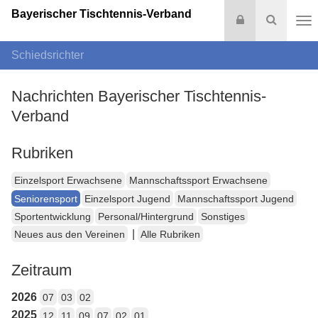
Bayerischer Tischtennis-Verband
Login
Suche
Na
Schiedsrichter
Nachrichten Bayerischer Tischtennis-
Verband
Rubriken
Einzelsport Erwachsene
Mannschaftssport Erwachsene
Seniorensport
Einzelsport Jugend
Mannschaftssport Jugend
Sportentwicklung
Personal/Hintergrund
Sonstiges
|
Neues aus den Vereinen
Alle Rubriken
Zeitraum
2026
07
03
02
2025
12
11
09
07
02
01