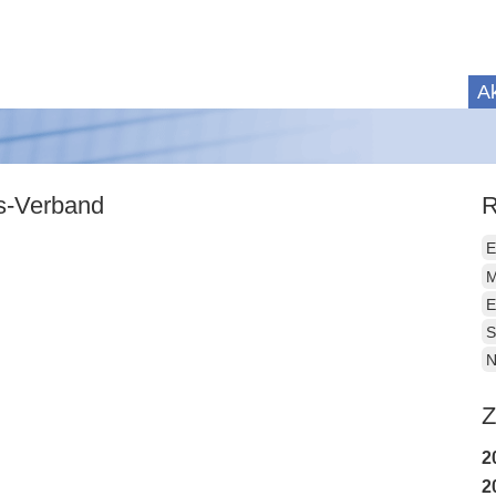
Ak
is-Verband
R
E
M
E
S
N
Z
2
2