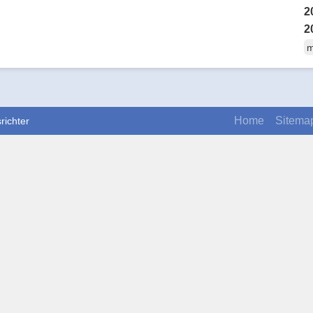
2
2
m
Home
Sitema
richter