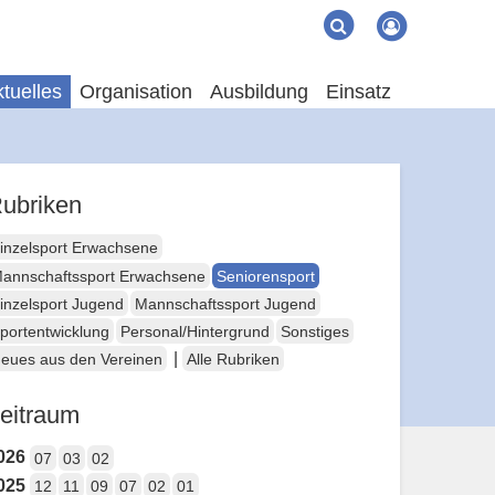
Suche
Suchen
tuelles
Organisation
Ausbildung
Einsatz
ubriken
inzelsport Erwachsene
annschaftssport Erwachsene
Seniorensport
inzelsport Jugend
Mannschaftssport Jugend
portentwicklung
Personal/Hintergrund
Sonstiges
|
eues aus den Vereinen
Alle Rubriken
eitraum
026
07
03
02
025
12
11
09
07
02
01