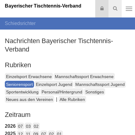
Bayerischer Tischtennis-Verband
Login
Suche
Na
Schiedsrichter
Nachrichten Bayerischer Tischtennis-
Verband
Rubriken
Einzelsport Erwachsene
Mannschaftssport Erwachsene
Seniorensport
Einzelsport Jugend
Mannschaftssport Jugend
Sportentwicklung
Personal/Hintergrund
Sonstiges
|
Neues aus den Vereinen
Alle Rubriken
Zeitraum
2026
07
03
02
2025
12
11
09
07
02
01