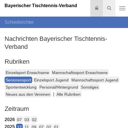
Bayerischer Tischtennis-Verband
Login
Suche
Na
Schiedsrichter
Nachrichten Bayerischer Tischtennis-
Verband
Rubriken
Einzelsport Erwachsene
Mannschaftssport Erwachsene
Seniorensport
Einzelsport Jugend
Mannschaftssport Jugend
Sportentwicklung
Personal/Hintergrund
Sonstiges
|
Neues aus den Vereinen
Alle Rubriken
Zeitraum
2026
07
03
02
2025
12
11
09
07
02
01