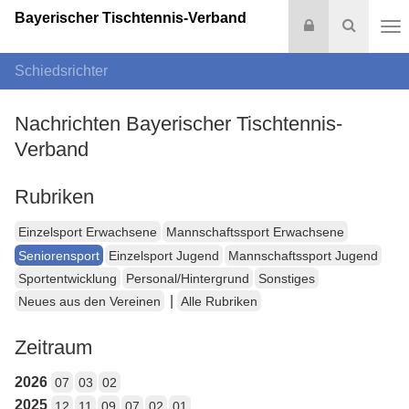
Bayerischer Tischtennis-Verband
Login
Suche
Na
Schiedsrichter
Nachrichten Bayerischer Tischtennis-
Verband
Rubriken
Einzelsport Erwachsene
Mannschaftssport Erwachsene
Seniorensport
Einzelsport Jugend
Mannschaftssport Jugend
Sportentwicklung
Personal/Hintergrund
Sonstiges
|
Neues aus den Vereinen
Alle Rubriken
Zeitraum
2026
07
03
02
2025
12
11
09
07
02
01