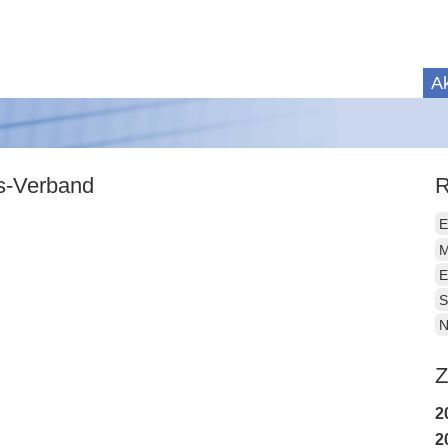
Ak
is-Verband
R
E
M
E
S
N
Z
2
2