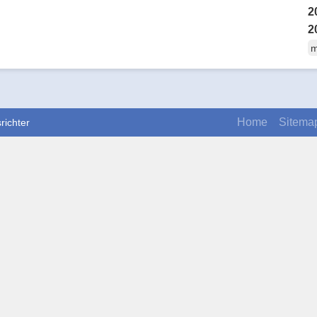
2
2
m
Home
Sitema
richter