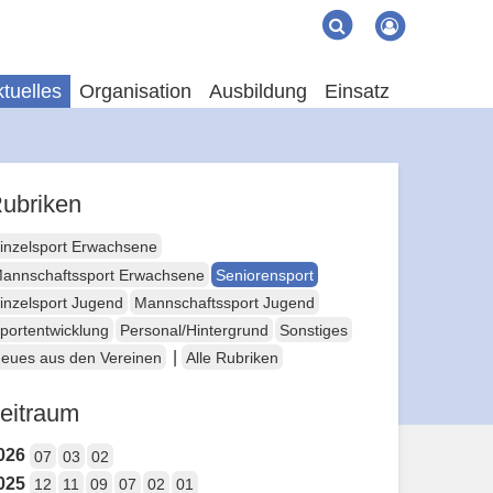
Suche
Suchen
tuelles
Organisation
Ausbildung
Einsatz
ubriken
inzelsport Erwachsene
annschaftssport Erwachsene
Seniorensport
inzelsport Jugend
Mannschaftssport Jugend
portentwicklung
Personal/Hintergrund
Sonstiges
|
eues aus den Vereinen
Alle Rubriken
eitraum
026
07
03
02
025
12
11
09
07
02
01