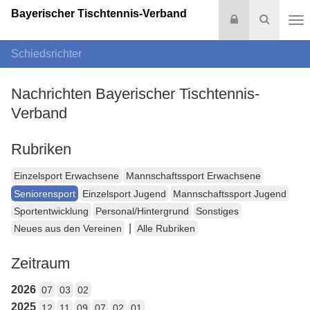
Bayerischer Tischtennis-Verband
Login
Suche
Na
Schiedsrichter
Nachrichten Bayerischer Tischtennis-
Verband
Rubriken
Einzelsport Erwachsene
Mannschaftssport Erwachsene
Seniorensport
Einzelsport Jugend
Mannschaftssport Jugend
Sportentwicklung
Personal/Hintergrund
Sonstiges
|
Neues aus den Vereinen
Alle Rubriken
Zeitraum
2026
07
03
02
2025
12
11
09
07
02
01