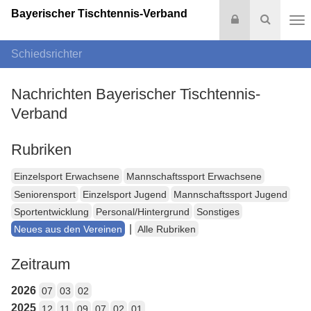
Bayerischer Tischtennis-Verband
Login
Suche
Na
Schiedsrichter
Nachrichten Bayerischer Tischtennis-
Verband
Rubriken
Einzelsport Erwachsene
Mannschaftssport Erwachsene
Seniorensport
Einzelsport Jugend
Mannschaftssport Jugend
Sportentwicklung
Personal/Hintergrund
Sonstiges
|
Neues aus den Vereinen
Alle Rubriken
Zeitraum
2026
07
03
02
2025
12
11
09
07
02
01