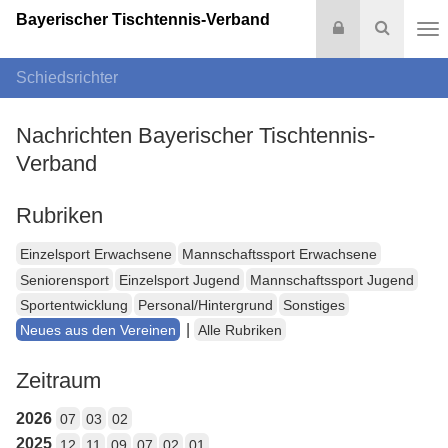
Bayerischer Tischtennis-Verband
Login
Suche
Na
Schiedsrichter
Nachrichten Bayerischer Tischtennis-
Verband
Rubriken
Einzelsport Erwachsene
Mannschaftssport Erwachsene
Seniorensport
Einzelsport Jugend
Mannschaftssport Jugend
Sportentwicklung
Personal/Hintergrund
Sonstiges
|
Neues aus den Vereinen
Alle Rubriken
Zeitraum
2026
07
03
02
2025
12
11
09
07
02
01