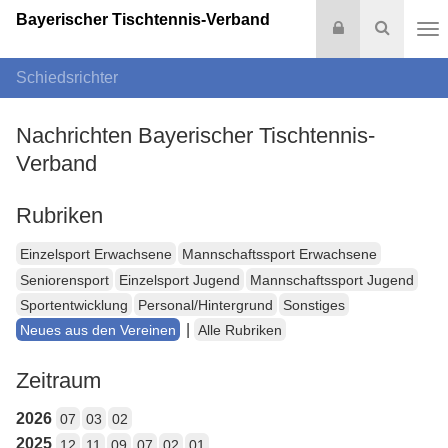
Bayerischer Tischtennis-Verband
Login
Suche
Na
Schiedsrichter
Nachrichten Bayerischer Tischtennis-
Verband
Rubriken
Einzelsport Erwachsene
Mannschaftssport Erwachsene
Seniorensport
Einzelsport Jugend
Mannschaftssport Jugend
Sportentwicklung
Personal/Hintergrund
Sonstiges
|
Neues aus den Vereinen
Alle Rubriken
Zeitraum
2026
07
03
02
2025
12
11
09
07
02
01