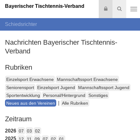
Bayerischer Tischtennis-Verband
Login
Suche
Na
Schiedsrichter
Nachrichten Bayerischer Tischtennis-
Verband
Rubriken
Einzelsport Erwachsene
Mannschaftssport Erwachsene
Seniorensport
Einzelsport Jugend
Mannschaftssport Jugend
Sportentwicklung
Personal/Hintergrund
Sonstiges
|
Neues aus den Vereinen
Alle Rubriken
Zeitraum
2026
07
03
02
2025
12
11
09
07
02
01