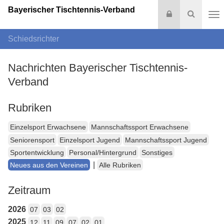
Bayerischer Tischtennis-Verband
Login
Suche
Na
Schiedsrichter
Nachrichten Bayerischer Tischtennis-
Verband
Rubriken
Einzelsport Erwachsene
Mannschaftssport Erwachsene
Seniorensport
Einzelsport Jugend
Mannschaftssport Jugend
Sportentwicklung
Personal/Hintergrund
Sonstiges
|
Neues aus den Vereinen
Alle Rubriken
Zeitraum
2026
07
03
02
2025
12
11
09
07
02
01