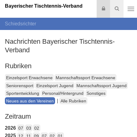
Bayerischer Tischtennis-Verband
Login
Suche
Na
Schiedsrichter
Nachrichten Bayerischer Tischtennis-
Verband
Rubriken
Einzelsport Erwachsene
Mannschaftssport Erwachsene
Seniorensport
Einzelsport Jugend
Mannschaftssport Jugend
Sportentwicklung
Personal/Hintergrund
Sonstiges
|
Neues aus den Vereinen
Alle Rubriken
Zeitraum
2026
07
03
02
2025
12
11
09
07
02
01