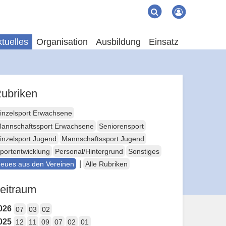
Suche
Suchen
tuelles
Organisation
Ausbildung
Einsatz
ubriken
inzelsport Erwachsene
annschaftssport Erwachsene
Seniorensport
inzelsport Jugend
Mannschaftssport Jugend
portentwicklung
Personal/Hintergrund
Sonstiges
|
eues aus den Vereinen
Alle Rubriken
eitraum
026
07
03
02
025
12
11
09
07
02
01