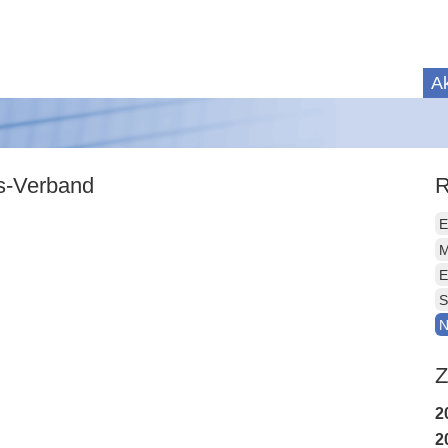
Ak
is-Verband
R
E
M
E
S
N
Z
2
2