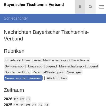
Bayerischer Tischtennis-Verband
Login
Suche
Na
Schiedsrichter
Nachrichten Bayerischer Tischtennis-
Verband
Rubriken
Einzelsport Erwachsene
Mannschaftssport Erwachsene
Seniorensport
Einzelsport Jugend
Mannschaftssport Jugend
Sportentwicklung
Personal/Hintergrund
Sonstiges
|
Neues aus den Vereinen
Alle Rubriken
Zeitraum
2026
07
03
02
2025
12
11
09
07
02
01