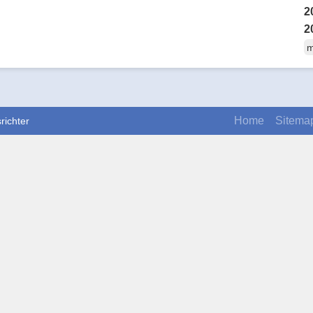
2
2
m
Home
Sitema
richter