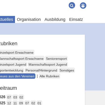
Suche
Suchen
tuelles
Organisation
Ausbildung
Einsatz
ubriken
inzelsport Erwachsene
annschaftssport Erwachsene
Seniorensport
inzelsport Jugend
Mannschaftssport Jugend
portentwicklung
Personal/Hintergrund
Sonstiges
|
eues aus den Vereinen
Alle Rubriken
eitraum
026
07
03
02
025
12
11
09
07
02
01