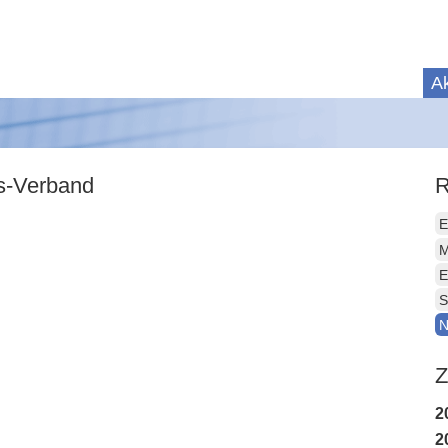
Ak
is-Verband
R
E
M
E
S
N
Z
2
2