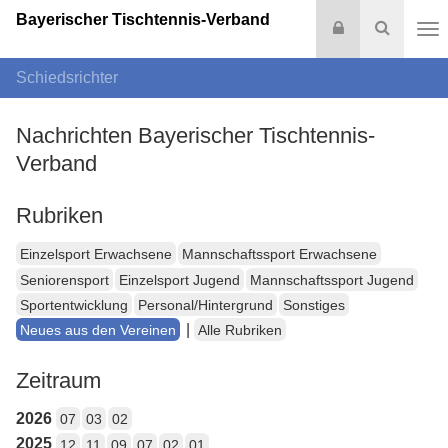
Bayerischer Tischtennis-Verband
Login
Suche
Na
Schiedsrichter
Nachrichten Bayerischer Tischtennis-
Verband
Rubriken
Einzelsport Erwachsene
Mannschaftssport Erwachsene
Seniorensport
Einzelsport Jugend
Mannschaftssport Jugend
Sportentwicklung
Personal/Hintergrund
Sonstiges
|
Neues aus den Vereinen
Alle Rubriken
Zeitraum
2026
07
03
02
2025
12
11
09
07
02
01