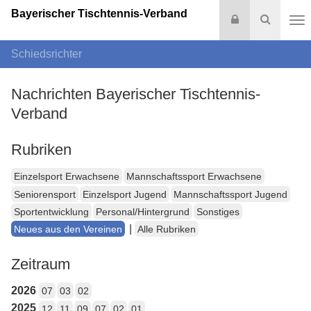
Bayerischer Tischtennis-Verband
Login
Suche
Na
Schiedsrichter
Nachrichten Bayerischer Tischtennis-
Verband
Rubriken
Einzelsport Erwachsene
Mannschaftssport Erwachsene
Seniorensport
Einzelsport Jugend
Mannschaftssport Jugend
Sportentwicklung
Personal/Hintergrund
Sonstiges
|
Neues aus den Vereinen
Alle Rubriken
Zeitraum
2026
07
03
02
2025
12
11
09
07
02
01