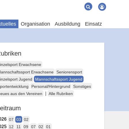
Suche
Suchen
tuelles
Organisation
Ausbildung
Einsatz
ubriken
inzelsport Erwachsene
annschaftssport Erwachsene
Seniorensport
inzelsport Jugend
Mannschaftssport Jugend
portentwicklung
Personal/Hintergrund
Sonstiges
|
eues aus den Vereinen
Alle Rubriken
eitraum
026
07
03
02
025
12
11
09
07
02
01