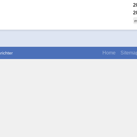
2
2
m
Home
Sitema
richter