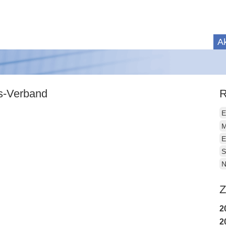
Ak
is-Verband
R
E
M
E
S
N
Z
2
2