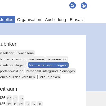
Suche
Suchen
tuelles
Organisation
Ausbildung
Einsatz
ubriken
inzelsport Erwachsene
annschaftssport Erwachsene
Seniorensport
inzelsport Jugend
Mannschaftssport Jugend
portentwicklung
Personal/Hintergrund
Sonstiges
|
eues aus den Vereinen
Alle Rubriken
eitraum
026
07
03
02
025
12
11
09
07
02
01