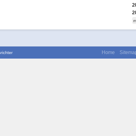
2
2
m
Home
Sitema
richter