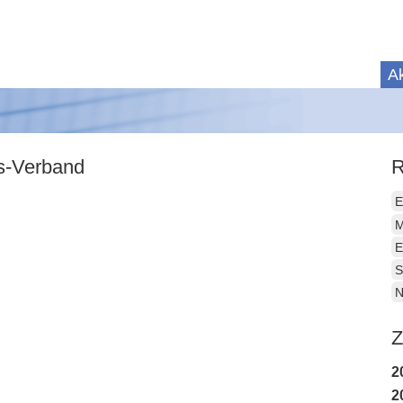
Ak
is-Verband
R
E
M
E
S
N
Z
2
2