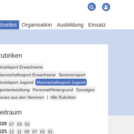
Suche
Suchen
tuelles
Organisation
Ausbildung
Einsatz
ubriken
inzelsport Erwachsene
annschaftssport Erwachsene
Seniorensport
inzelsport Jugend
Mannschaftssport Jugend
portentwicklung
Personal/Hintergrund
Sonstiges
|
eues aus den Vereinen
Alle Rubriken
eitraum
026
07
03
02
025
12
11
09
07
02
01