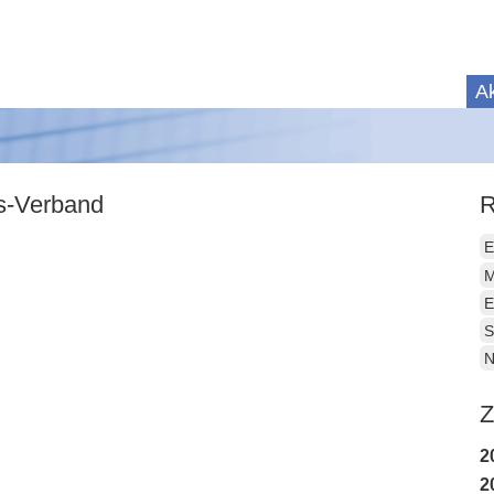
Ak
is-Verband
R
E
M
E
S
N
Z
2
2