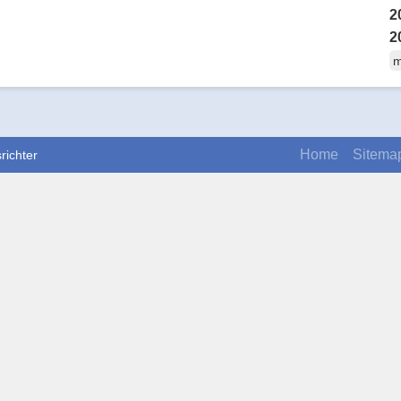
2
2
m
Home
Sitema
richter