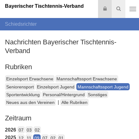
Bayerischer Tischtennis-Verband
Login
Suche
Na
Schiedsrichter
Nachrichten Bayerischer Tischtennis-
Verband
Rubriken
Einzelsport Erwachsene
Mannschaftssport Erwachsene
Seniorensport
Einzelsport Jugend
Mannschaftssport Jugend
Sportentwicklung
Personal/Hintergrund
Sonstiges
|
Neues aus den Vereinen
Alle Rubriken
Zeitraum
2026
07
03
02
2025
12
11
09
07
02
01