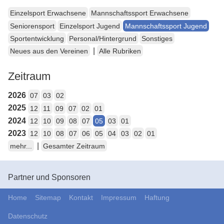
Einzelsport Erwachsene
Mannschaftssport Erwachsene
Seniorensport
Einzelsport Jugend
Mannschaftssport Jugend
Sportentwicklung
Personal/Hintergrund
Sonstiges
|
Neues aus den Vereinen
Alle Rubriken
Zeitraum
2026
07
03
02
2025
12
11
09
07
02
01
2024
12
10
09
08
07
05
03
01
2023
12
10
08
07
06
05
04
03
02
01
|
mehr...
Gesamter Zeitraum
Partner und Sponsoren
Home
Sitemap
Kontakt
Impressum
Haftung
Datenschutz