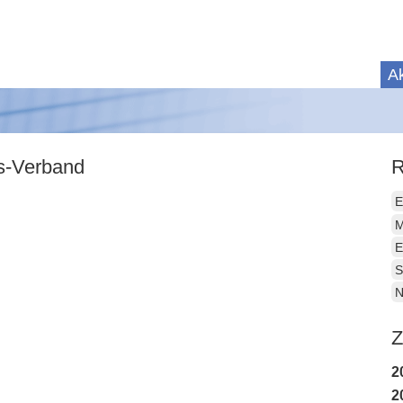
Ak
is-Verband
R
E
M
E
S
N
Z
2
2