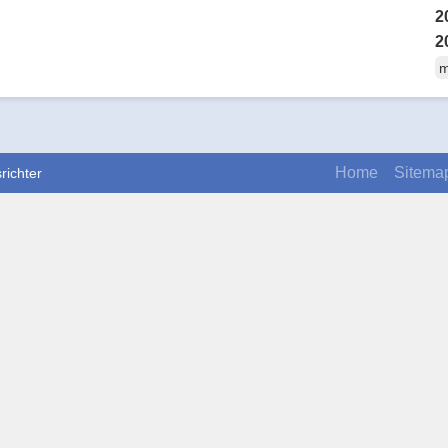
2
2
m
Home
Sitema
richter