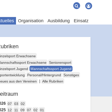
Suche
Suchen
tuelles
Organisation
Ausbildung
Einsatz
ubriken
inzelsport Erwachsene
annschaftssport Erwachsene
Seniorensport
inzelsport Jugend
Mannschaftssport Jugend
portentwicklung
Personal/Hintergrund
Sonstiges
|
eues aus den Vereinen
Alle Rubriken
eitraum
026
07
03
02
025
12
11
09
07
02
01