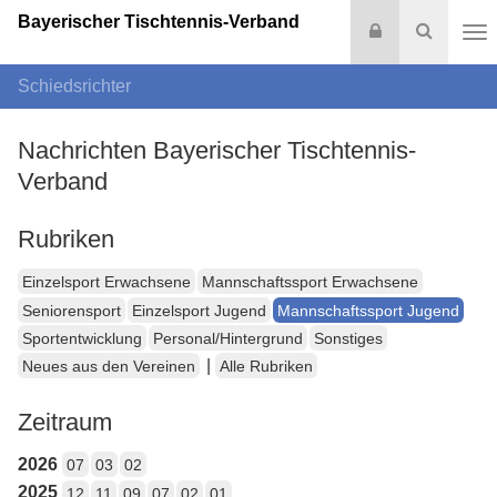
Bayerischer Tischtennis-Verband
Login
Suche
Na
Schiedsrichter
Nachrichten Bayerischer Tischtennis-
Verband
Rubriken
Einzelsport Erwachsene
Mannschaftssport Erwachsene
Seniorensport
Einzelsport Jugend
Mannschaftssport Jugend
Sportentwicklung
Personal/Hintergrund
Sonstiges
|
Neues aus den Vereinen
Alle Rubriken
Zeitraum
2026
07
03
02
2025
12
11
09
07
02
01