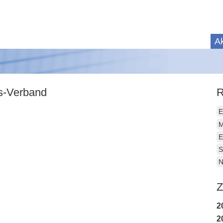
Ak
is-Verband
R
E
M
E
S
N
Z
2
2