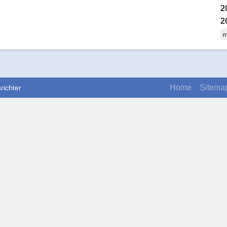
2
2
m
Home
Sitema
richter