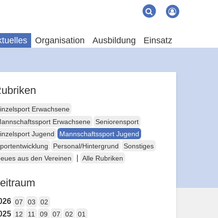
Suche
Suchen
tuelles
Organisation
Ausbildung
Einsatz
ubriken
inzelsport Erwachsene
annschaftssport Erwachsene
Seniorensport
inzelsport Jugend
Mannschaftssport Jugend
portentwicklung
Personal/Hintergrund
Sonstiges
|
eues aus den Vereinen
Alle Rubriken
eitraum
026
07
03
02
025
12
11
09
07
02
01