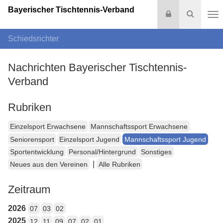
Bayerischer Tischtennis-Verband
Login
Suche
Na
Schiedsrichter
Nachrichten Bayerischer Tischtennis-
Verband
Rubriken
Einzelsport Erwachsene
Mannschaftssport Erwachsene
Seniorensport
Einzelsport Jugend
Mannschaftssport Jugend
Sportentwicklung
Personal/Hintergrund
Sonstiges
|
Neues aus den Vereinen
Alle Rubriken
Zeitraum
2026
07
03
02
2025
12
11
09
07
02
01