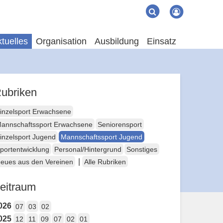
Suche
Suchen
tuelles
Organisation
Ausbildung
Einsatz
ubriken
inzelsport Erwachsene
annschaftssport Erwachsene
Seniorensport
inzelsport Jugend
Mannschaftssport Jugend
portentwicklung
Personal/Hintergrund
Sonstiges
|
eues aus den Vereinen
Alle Rubriken
eitraum
026
07
03
02
025
12
11
09
07
02
01