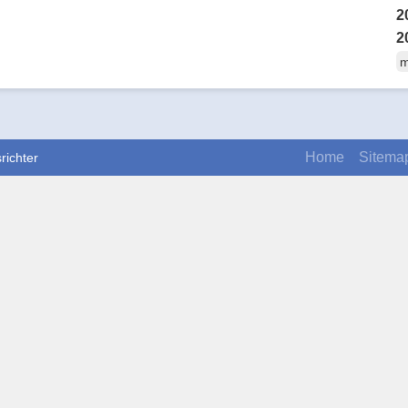
2
2
m
Home
Sitema
richter