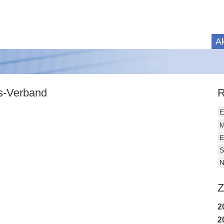
Ak
is-Verband
R
E
M
E
S
N
Z
2
2