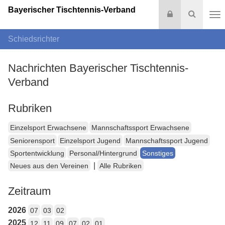
Bayerischer Tischtennis-Verband
Login
Suche
Na
Schiedsrichter
Nachrichten Bayerischer Tischtennis-
Verband
Rubriken
Einzelsport Erwachsene
Mannschaftssport Erwachsene
Seniorensport
Einzelsport Jugend
Mannschaftssport Jugend
Sportentwicklung
Personal/Hintergrund
Sonstiges
|
Neues aus den Vereinen
Alle Rubriken
Zeitraum
2026
07
03
02
2025
12
11
09
07
02
01