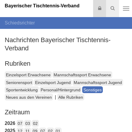
Bayerischer Tischtennis-Verband
Login
Suche
Na
Schiedsrichter
Nachrichten Bayerischer Tischtennis-
Verband
Rubriken
Einzelsport Erwachsene
Mannschaftssport Erwachsene
Seniorensport
Einzelsport Jugend
Mannschaftssport Jugend
Sportentwicklung
Personal/Hintergrund
Sonstiges
|
Neues aus den Vereinen
Alle Rubriken
Zeitraum
2026
07
03
02
2025
12
11
09
07
02
01