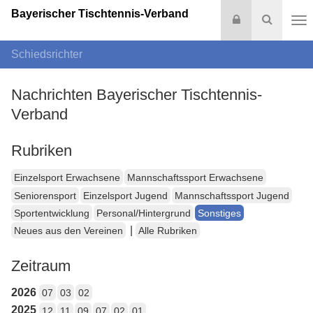
Bayerischer Tischtennis-Verband
Login
Suche
Na
Schiedsrichter
Nachrichten Bayerischer Tischtennis-
Verband
Rubriken
Einzelsport Erwachsene
Mannschaftssport Erwachsene
Seniorensport
Einzelsport Jugend
Mannschaftssport Jugend
Sportentwicklung
Personal/Hintergrund
Sonstiges
|
Neues aus den Vereinen
Alle Rubriken
Zeitraum
2026
07
03
02
2025
12
11
09
07
02
01