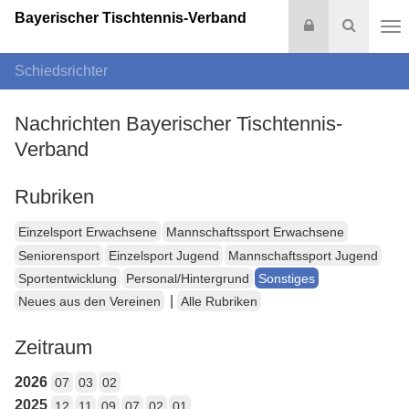
Bayerischer Tischtennis-Verband
Login
Suche
Na
Schiedsrichter
Nachrichten Bayerischer Tischtennis-
Verband
Rubriken
Einzelsport Erwachsene
Mannschaftssport Erwachsene
Seniorensport
Einzelsport Jugend
Mannschaftssport Jugend
Sportentwicklung
Personal/Hintergrund
Sonstiges
|
Neues aus den Vereinen
Alle Rubriken
Zeitraum
2026
07
03
02
2025
12
11
09
07
02
01