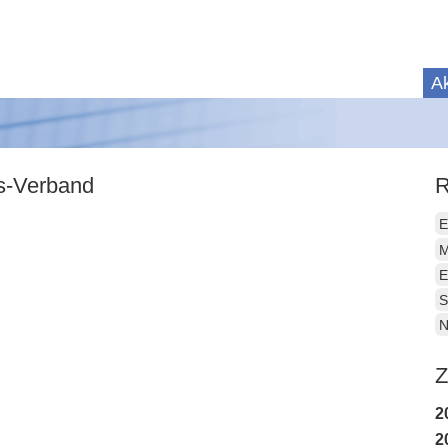
Ak
is-Verband
R
E
M
E
S
N
Z
2
2