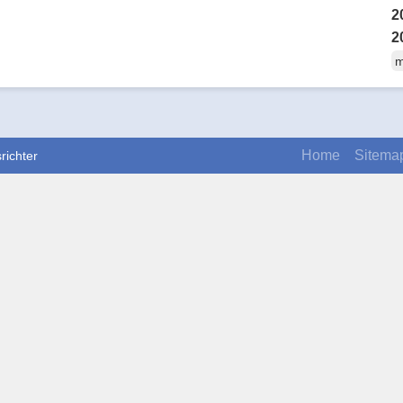
2
2
m
Home
Sitema
richter