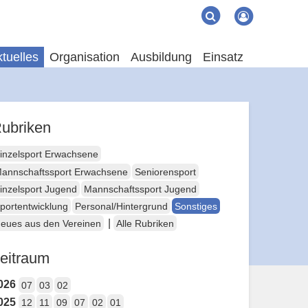
Suche
Suchen
tuelles
Organisation
Ausbildung
Einsatz
ubriken
inzelsport Erwachsene
annschaftssport Erwachsene
Seniorensport
inzelsport Jugend
Mannschaftssport Jugend
portentwicklung
Personal/Hintergrund
Sonstiges
|
eues aus den Vereinen
Alle Rubriken
eitraum
026
07
03
02
025
12
11
09
07
02
01