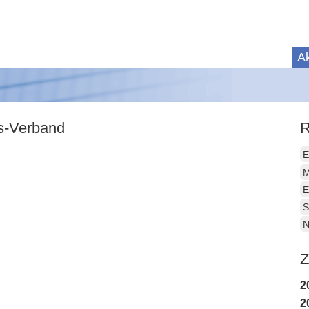
Ak
is-Verband
R
E
M
E
S
N
Z
2
2