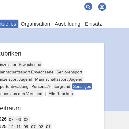
Suche
Suchen
tuelles
Organisation
Ausbildung
Einsatz
ubriken
inzelsport Erwachsene
annschaftssport Erwachsene
Seniorensport
inzelsport Jugend
Mannschaftssport Jugend
portentwicklung
Personal/Hintergrund
Sonstiges
|
eues aus den Vereinen
Alle Rubriken
eitraum
026
07
03
02
025
12
11
09
07
02
01