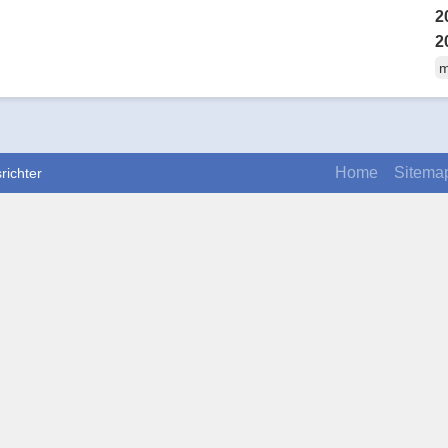
2
2
m
Home
Sitema
richter